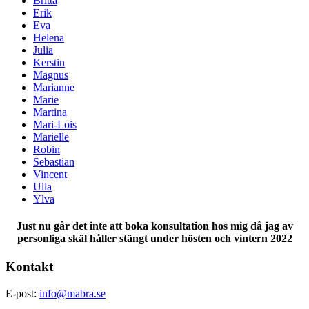
Britta
Erik
Eva
Helena
Julia
Kerstin
Magnus
Marianne
Marie
Martina
Mari-Lois
Marielle
Robin
Sebastian
Vincent
Ulla
Ylva
Just nu går det inte att boka konsultation hos mig då jag av
personliga skäl håller stängt under hösten och vintern 2022
Kontakt
E-post:
info@mabra.se