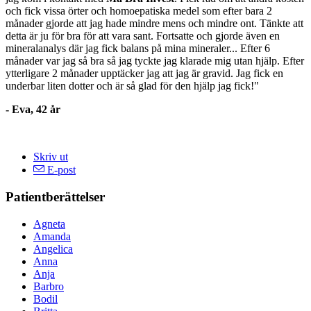
och fick vissa örter och homoepatiska medel som efter bara 2
månader gjorde att jag hade mindre mens och mindre ont. Tänkte att
detta är ju för bra för att vara sant. Fortsatte och gjorde även en
mineralanalys där jag fick balans på mina mineraler... Efter 6
månader var jag så bra så jag tyckte jag klarade mig utan hjälp. Efter
ytterligare 2 månader upptäcker jag att jag är gravid. Jag fick en
underbar liten dotter och är så glad för den hjälp jag fick!"
- Eva, 42 år
Skriv ut
E-post
Patientberättelser
Agneta
Amanda
Angelica
Anna
Anja
Barbro
Bodil