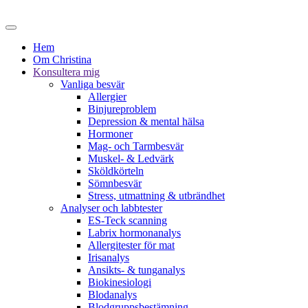
Hem
Om Christina
Konsultera mig
Vanliga besvär
Allergier
Binjureproblem
Depression & mental hälsa
Hormoner
Mag- och Tarmbesvär
Muskel- & Ledvärk
Sköldkörteln
Sömnbesvär
Stress, utmattning & utbrändhet
Analyser och labbtester
ES-Teck scanning
Labrix hormonanalys
Allergitester för mat
Irisanalys
Ansikts- & tunganalys
Biokinesiologi
Blodanalys
Blodgruppsbestämning