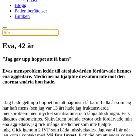
Blogg
Patientberättelser
Butiken
Eva, 42 år
"Jag gav upp hoppet att få barn"
Evas mensproblem ledde till att sjukvården fördärvade hennes
ena äggledare. Medicinerna hjälptde dessutom inte mot den
enorma smärta hon hade.
"Jag hade gett upp hoppet om att någonsin få barn. I alla år som jag
har haft mens (sen jag var 13 år) hade jag fruktansvärda
mensproblem med mycket smärtsamma och långa blödningar. Fick
diagnos endometrios. Sjukvården brände cystor och fördärvade min
ena äggledare, jag fick många mediciner som inte hjälpte
mig. Gick igenom 2 IVF som båda misslyckades. Jag var 41 år när
jag kom i kontakt med
Må Bra Invest
. Fick råd om att ändra kosten