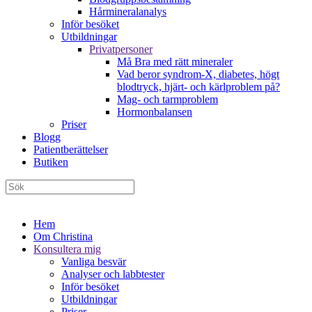
Hårmineralanalys
Inför besöket
Utbildningar
Privatpersoner
Må Bra med rätt mineraler
Vad beror syndrom-X, diabetes, högt
blodtryck, hjärt- och kärlproblem på?
Mag- och tarmproblem
Hormonbalansen
Priser
Blogg
Patientberättelser
Butiken
Hem
Om Christina
Konsultera mig
Vanliga besvär
Analyser och labbtester
Inför besöket
Utbildningar
Priser