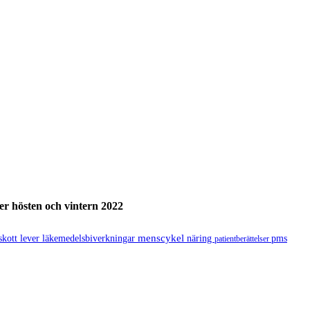
der hösten och vintern 2022
menscykel
lskott
lever
läkemedelsbiverkningar
näring
pms
patientberättelser