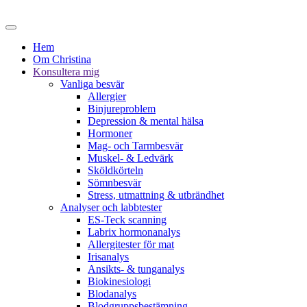
Hem
Om Christina
Konsultera mig
Vanliga besvär
Allergier
Binjureproblem
Depression & mental hälsa
Hormoner
Mag- och Tarmbesvär
Muskel- & Ledvärk
Sköldkörteln
Sömnbesvär
Stress, utmattning & utbrändhet
Analyser och labbtester
ES-Teck scanning
Labrix hormonanalys
Allergitester för mat
Irisanalys
Ansikts- & tunganalys
Biokinesiologi
Blodanalys
Blodgruppsbestämning