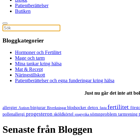
Patientberättelser
Butiken
Bloggkategorier
Hormoner och Fertilitet
Mage och tarm
Mina tankar kring hälsa
Mat & Recept
Näringstillskott
Patientberättelser och egna funderingar kring hälsa
Just nu går det inte att b
fertilitet
binjurar
detox
allergier
blodsocker
förs
Autism
Biverkningar
fasta
progesteron
sömnproblem
pollenallergi
sköldkörtel
tarmrening
spagyrika
Senaste från Bloggen