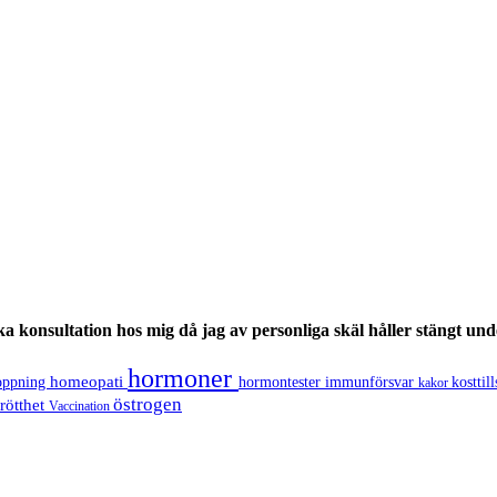
oka konsultation hos mig då jag av personliga skäl håller stängt un
hormoner
homeopati
toppning
hormontester
immunförsvar
kosttil
kakor
östrogen
trötthet
Vaccination