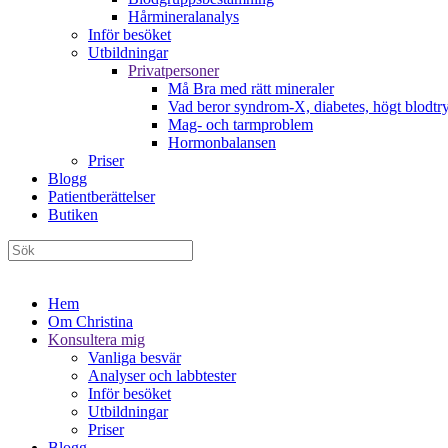
Hårmineralanalys
Inför besöket
Utbildningar
Privatpersoner
Må Bra med rätt mineraler
Vad beror syndrom-X, diabetes, högt blodtry
Mag- och tarmproblem
Hormonbalansen
Priser
Blogg
Patientberättelser
Butiken
Hem
Om Christina
Konsultera mig
Vanliga besvär
Analyser och labbtester
Inför besöket
Utbildningar
Priser
Blogg