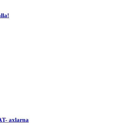
lla!
AT- axlarna