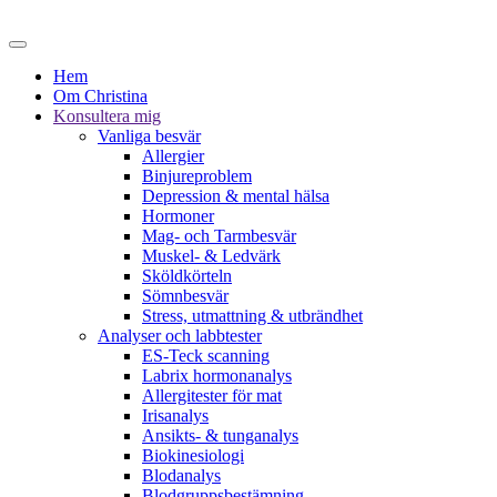
Hem
Om Christina
Konsultera mig
Vanliga besvär
Allergier
Binjureproblem
Depression & mental hälsa
Hormoner
Mag- och Tarmbesvär
Muskel- & Ledvärk
Sköldkörteln
Sömnbesvär
Stress, utmattning & utbrändhet
Analyser och labbtester
ES-Teck scanning
Labrix hormonanalys
Allergitester för mat
Irisanalys
Ansikts- & tunganalys
Biokinesiologi
Blodanalys
Blodgruppsbestämning