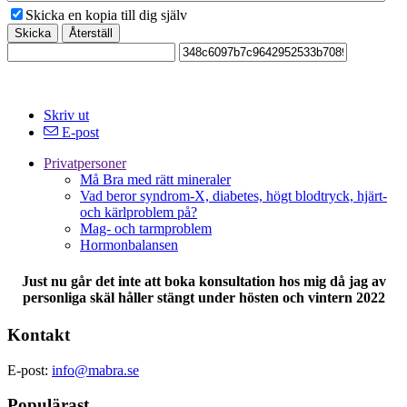
Skicka en kopia till dig själv
Skicka
Återställ
Skriv ut
E-post
Privatpersoner
Må Bra med rätt mineraler
Vad beror syndrom-X, diabetes, högt blodtryck, hjärt-
och kärlproblem på?
Mag- och tarmproblem
Hormonbalansen
Just nu går det inte att boka konsultation hos mig då jag av
personliga skäl håller stängt under hösten och vintern 2022
Kontakt
E-post:
info@mabra.se
Populärast