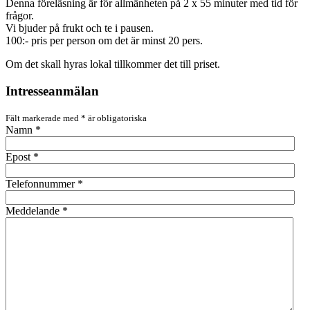
Denna föreläsning är för allmänheten på 2 x 55 minuter med tid för
frågor.
Vi bjuder på frukt och te i pausen.
100:- pris per person om det är minst 20 pers.
Om det skall hyras lokal tillkommer det till priset.
Intresseanmälan
Fält markerade med
*
är obligatoriska
Namn
*
Epost
*
Telefonnummer
*
Meddelande
*