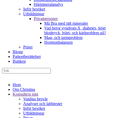
Hårmineralanalys
Inför besöket
Utbildningar
Privatpersoner
Må Bra med rätt mineraler
Vad beror syndrom-X, diabetes, högt
blodtryck, hjärt- och kärlproblem på?
Mag- och tarmproblem
Hormonbalansen
Priser
Blogg
Patientberättelser
Butiken
Hem
Om Christina
Konsultera mig
Vanliga besvär
Analyser och labbtester
Inför besöket
Utbildningar
Priser