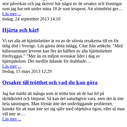
stor påverkan och jag skriver här några av de orsaker och lösningar
som jag har sett under mina 18 år som terapeut. Att sömnbrist ger…
Läs mer ...
tisdag, 24 september 2013 14:10
Hjärta och kärl
Vi vet alla att hjärtinfarkter är en av de största orsakerna till en för
tidig död i Sverige. Läs gärna detta inlägg. Citat från artikeln: "Med
hälsosammare leverne kan fler än hälften av alla hjärtinfarkter
förebyggas." "Mer än en miljon svenskar lider i dag av
hjärtsjukdom. Det medför lidande för drabbade…
Läs mer ...
fredag, 15 mars 2013 12:29
Orsaker till trötthet och vad du kan göra
Jag har märkt att många som är trötta tror att de har fel på
sköldkörtel och binjurar. Så kan det naturligtvis vara, men det är inte
hela sanningen. Man förstår inte det underliggande problemet,
kanske för att man inte ser sig själv med objektiva ögon, eller så man
vill inte se…
Läs mer ...