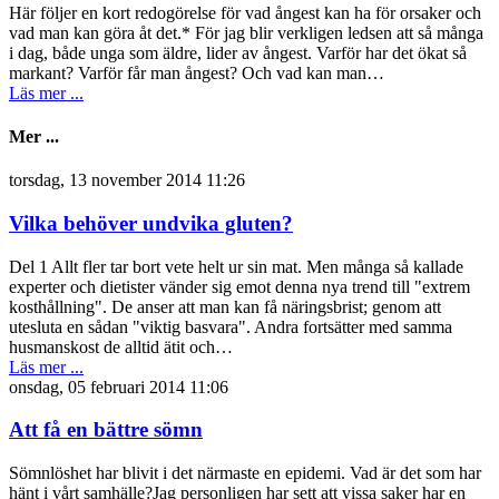
Här följer en kort redogörelse för vad ångest kan ha för orsaker och
vad man kan göra åt det.* För jag blir verkligen ledsen att så många
i dag, både unga som äldre, lider av ångest. Varför har det ökat så
markant? Varför får man ångest? Och vad kan man…
Läs mer ...
Mer ...
torsdag, 13 november 2014 11:26
Vilka behöver undvika gluten?
Del 1 Allt fler tar bort vete helt ur sin mat. Men många så kallade
experter och dietister vänder sig emot denna nya trend till "extrem
kosthållning". De anser att man kan få näringsbrist; genom att
utesluta en sådan "viktig basvara". Andra fortsätter med samma
husmanskost de alltid ätit och…
Läs mer ...
onsdag, 05 februari 2014 11:06
Att få en bättre sömn
Sömnlöshet har blivit i det närmaste en epidemi. Vad är det som har
hänt i vårt samhälle?Jag personligen har sett att vissa saker har en