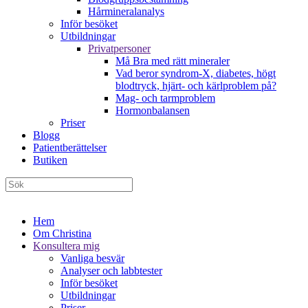
Hårmineralanalys
Inför besöket
Utbildningar
Privatpersoner
Må Bra med rätt mineraler
Vad beror syndrom-X, diabetes, högt
blodtryck, hjärt- och kärlproblem på?
Mag- och tarmproblem
Hormonbalansen
Priser
Blogg
Patientberättelser
Butiken
Hem
Om Christina
Konsultera mig
Vanliga besvär
Analyser och labbtester
Inför besöket
Utbildningar
Priser