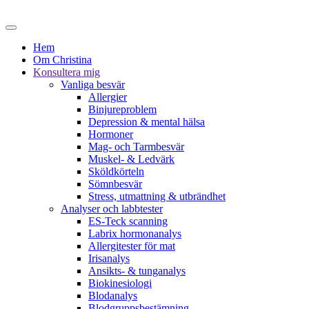
Hem
Om Christina
Konsultera mig
Vanliga besvär
Allergier
Binjureproblem
Depression & mental hälsa
Hormoner
Mag- och Tarmbesvär
Muskel- & Ledvärk
Sköldkörteln
Sömnbesvär
Stress, utmattning & utbrändhet
Analyser och labbtester
ES-Teck scanning
Labrix hormonanalys
Allergitester för mat
Irisanalys
Ansikts- & tunganalys
Biokinesiologi
Blodanalys
Blodgruppsbestämning