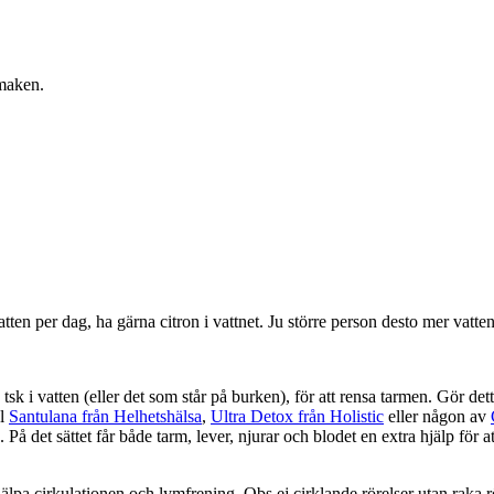
maken.
atten per dag, ha gärna citron i vattnet. Ju större person desto mer vatte
sk i vatten (eller det som står på burken), för att rensa tarmen. Gör det
el
Santulana från Helhetshälsa
,
Ultra Detox från Holistic
eller någon av
 På det sättet får både tarm, lever, njurar och blodet en extra hjälp för 
jälpa cirkulationen och lymfrening. Obs ej cirklande rörelser utan raka r