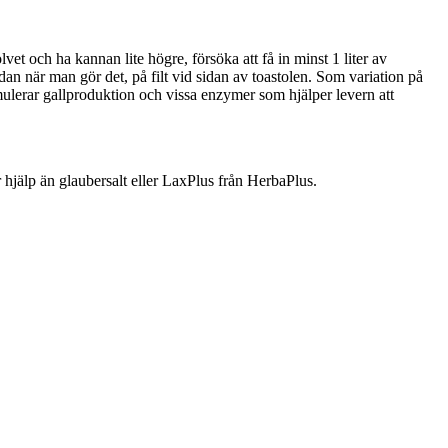
et och ha kannan lite högre, försöka att få in minst 1 liter av
dan när man gör det, på filt vid sidan av toastolen. Som variation på
mulerar gallproduktion och vissa enzymer som hjälper levern att
hjälp än glaubersalt eller LaxPlus från HerbaPlus.