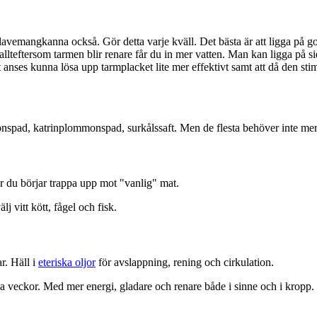
vemangkanna också. Gör detta varje kväll. Det bästa är att ligga på golv
llteftersom tarmen blir renare får du in mer vatten. Man kan ligga på si
nses kunna lösa upp tarmplacket lite mer effektivt samt att då den sti
spad, katrinplommonspad, surkålssaft. Men de flesta behöver inte mer 
r du börjar trappa upp mot "vanlig" mat.
j vitt kött, fågel och fisk.
r. Häll i
eteriska oljor
för avslappning, rening och cirkulation.
a veckor. Med mer energi, gladare och renare både i sinne och i kropp.