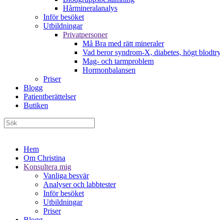
Hårmineralanalys
Inför besöket
Utbildningar
Privatpersoner
Må Bra med rätt mineraler
Vad beror syndrom-X, diabetes, högt blodtry
Mag- och tarmproblem
Hormonbalansen
Priser
Blogg
Patientberättelser
Butiken
Hem
Om Christina
Konsultera mig
Vanliga besvär
Analyser och labbtester
Inför besöket
Utbildningar
Priser
Blogg