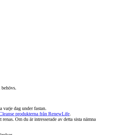
n behövs.
ta varje dag under fastan.
Cleanse produkterna från RenewLife
.
att renas. Om du är intresserade av detta sista nämna
örelser.