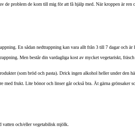
av de problem de kom till mig för att få hjälp med. När kroppen är ren o
ning. En sådan nedtrappning kan vara allt från 3 till 7 dagar och är li
trappning. Men består din vardagliga kost av mycket vegetariskt, fräsch
rodukter (som bröd och pasta). Drick ingen alkohol heller under den hä
 med frukt. Lite bönor och linser går också bra. Ät gärna grönsaker so
atten och/eller vegetabilisk mjölk.