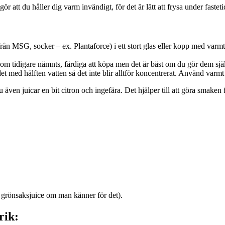
att du håller dig varm invändigt, för det är lätt att frysa under fasteti
 från MSG, socker – ex. Plantaforce) i ett stort glas eller kopp med var
om tidigare nämnts, färdiga att köpa men det är bäst om du gör dem själv
 med hälften vatten så det inte blir alltför koncentrerat. Använd varmt 
du även juicar en bit citron och ingefära. Det hjälper till att göra smaken
h grönsaksjuice om man känner för det).
rik: