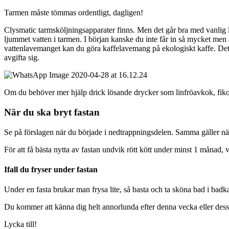
Tarmen måste tömmas ordentligt, dagligen!
Clysmatic tarmsköljningsapparater finns. Men det går bra med vanlig la
ljummet vatten i tarmen. I början kanske du inte får in så mycket men a
vattenlavemanget kan du göra kaffelavemang på ekologiskt kaffe. Det a
avgifta sig.
Om du behöver mer hjälp drick lösande drycker som linfröavkok, fikon
När du ska bryt fastan
Se på förslagen när du började i nedtrappningsdelen. Samma gäller nä
För att få bästa nytta av fastan undvik rött kött under minst 1 månad, väl
Ifall du fryser under fastan
Under en fasta brukar man frysa lite, så basta och ta sköna bad i badka
Du kommer att känna dig helt annorlunda efter denna vecka eller dess
Lycka till!