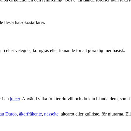
e flesta hälsokostaffärer.
n i eller vetegräs, korngräs eller liknande för att göra dig mer basisk.
r i en
juicer
. Använd vilka frukter du vill och du kan blanda dem, som t 
au Darco
,
åkerfräkente
,
nässelte
, altearot eller gullriste, för njurarna. 