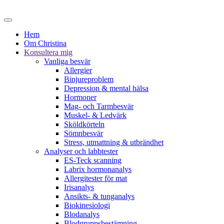
Hem
Om Christina
Konsultera mig
Vanliga besvär
Allergier
Binjureproblem
Depression & mental hälsa
Hormoner
Mag- och Tarmbesvär
Muskel- & Ledvärk
Sköldkörteln
Sömnbesvär
Stress, utmattning & utbrändhet
Analyser och labbtester
ES-Teck scanning
Labrix hormonanalys
Allergitester för mat
Irisanalys
Ansikts- & tunganalys
Biokinesiologi
Blodanalys
Blodgruppsbestämning