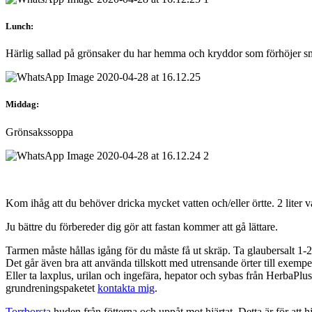
Lunch:
Härlig sallad på grönsaker du har hemma och kryddor som förhöjer s
Middag:
Grönsakssoppa
Kom ihåg att du behöver dricka mycket vatten och/eller örtte. 2 liter v
Ju bättre du förbereder dig gör att fastan kommer att gå lättare.
Tarmen måste hållas igång för du måste få ut skräp. Ta glaubersalt 1-2 t
Det går även bra att använda tillskott med utrensande örter till exemp
Eller ta laxplus, urilan och ingefära, hepator och sybas från HerbaPlus.
grundreningspaketet
kontakta mig
.
Torrborsta
huden från fötterna och uppåt mot hjärtat. Detta är för att h